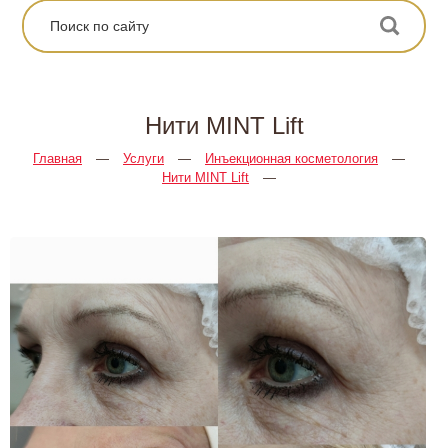
Нити MINT Lift
Главная
—
Услуги
—
Инъекционная косметология
—
Нити MINT Lift
—