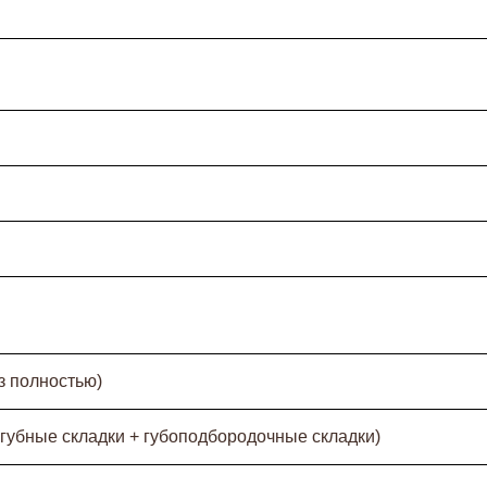
з полностью)
огубные складки + губоподбородочные складки)