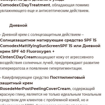
ComodexCDayTreatment
, обладающая помимо
увлажняющего еще и антисептическим действием.
Дневной
- Дневной крем с солнцезащитным действием –
Солнцезащитное матирующее средство
SPF
15
ComodexMattifyingSunScreenSPF
15 или Дневной
крем
SPF
40
Fluoroxygen
+
CIntenCDayCream
защищают кожу от агрессивного
воздействия солнечных лучей, предупреждают развитие
гиперкератоза и появление гиперпигментации.
Постпилинговый
- Камуфлирующее средство
защитный крем
RosedeMerPostPeelingCoverCream
, содержащий
красную глину, является не только идеальным тональным
средством для клиентов с проблемной кожей, но и