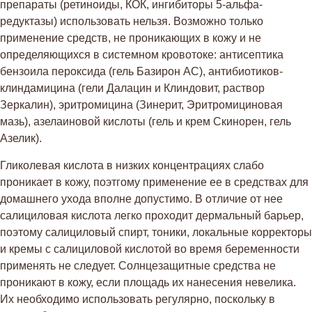
препараты (ретиноиды, КОК, ингибиторы 5-альфа-
редуктазы) использовать нельзя. Возможно только
применение средств, не проникающих в кожу и не
определяющихся в системном кровотоке: антисептика
бензоила пероксида (гель Базирон АС), антибиотиков-
клиндамицина (гели Далацин и Клиндовит, раствор
Зеркалин), эритромицина (Зинерит, Эритромициновая
мазь), азелаиновой кислоты (гель и крем Скинорен, гель
Азелик).
Гликолевая кислота в низких концентрациях слабо
проникает в кожу, поэтгому применение ее в средствах для
домашнего ухода вполне допустимо. В отличие от нее
салициловая кислота легко проходит дермальный барьер,
поэтому салициловый спирт, тоники, локальные корректоры
и кремы с салициловой кислотой во время беременности
применять не следует. Солнцезащитные средства не
проникают в кожу, если площадь их нанесения невелика.
Их необходимо использовать регулярно, поскольку в