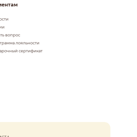
иентам
ости
ии
ать вопрос
грамма лояльности
арочный сертификат